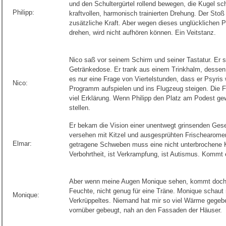
und den Schultergürtel rollend bewegen, die Kugel sc
Philipp:
kraftvollen, harmonisch trainierten Drehung. Der Stoß 
zusätzliche Kraft. Aber wegen dieses unglücklichen P
drehen, wird nicht aufhören können. Ein Veitstanz.
Nico saß vor seinem Schirm und seiner Tastatur. Er s
Getränkedose. Er trank aus einem Trinkhalm, dessen 
es nur eine Frage von Viertelstunden, dass er Psyris w
Nico:
Programm aufspielen und ins Flugzeug steigen. Die Fl
viel Erklärung. Wenn Philipp den Platz am Podest gew
stellen.
Er bekam die Vision einer unentwegt grinsenden Gesel
versehen mit Kitzel und ausgesprühten Frischearom
Elmar:
getragene Schweben muss eine nicht unterbrochene Ket
Verbohrtheit, ist Verkrampfung, ist Autismus. Kommt 
Aber wenn meine Augen Monique sehen, kommt doch et
Feuchte, nicht genug für eine Träne. Monique schaut 
Monique:
Verkrüppeltes. Niemand hat mir so viel Wärme gegebe
vornüber gebeugt, nah an den Fassaden der Häuser.