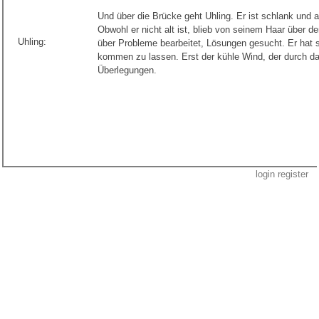
Und über die Brücke geht Uhling. Er ist schlank und 
Obwohl er nicht alt ist, blieb von seinem Haar über der
Uhling:
über Probleme bearbeitet, Lösungen gesucht. Er hat 
kommen zu lassen. Erst der kühle Wind, der durch das
Überlegungen.
login
register
2.7.4 6.1.4 p walther.menhardt.com 2026-08-07 08:45:16 -0700