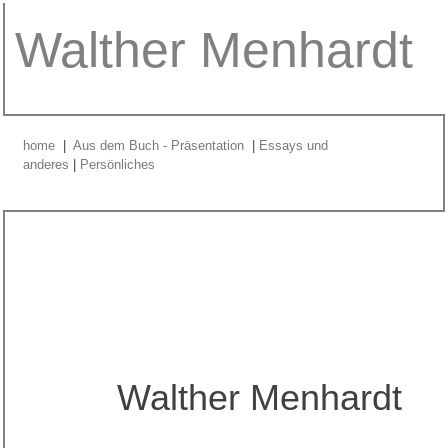
Walther Menhardt
home
|
Aus dem Buch - Präsentation
|
Essays und
anderes
|
Persönliches
Walther Menhar